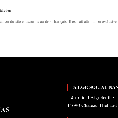
idiction
isation du site est soumis au droit français. Il est fait attribution exclusiv
SIEGE SOCIAL NA
14 route d’Aigrefeuille
44690 Château-Thébaud