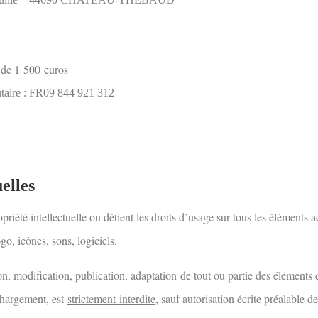
 de 1
500
euros
aire : FR
09 844 921 312
elles
ropriété intellectuelle ou détient les droits d’usage sur tous les éléments 
go, icônes, sons, logiciels.
on
, modification
, publication
, adaptation
de tout ou partie des éléments d
chargement
, est
strictement
interdite
, sauf autorisation écrite préalable d
e