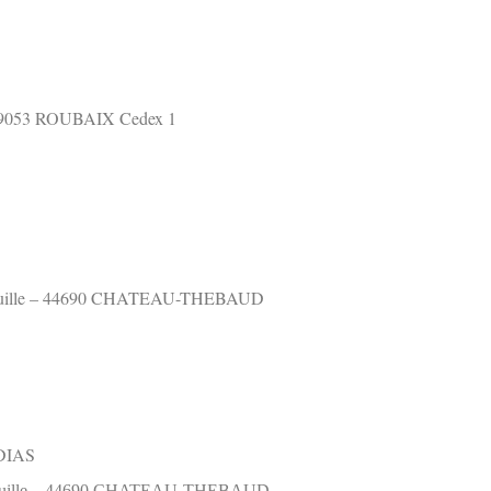
 59053 ROUBAIX Cedex 1
efeuille – 44690 CHATEAU-THEBAUD
DIAS
efeuille – 44690 CHATEAU-THEBAUD