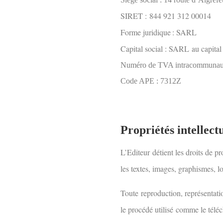
SIRET :
844 921 312 00014
Forme juridique : S
ARL
Capital social : SA
RL
au capital
Numéro de TVA intracommunaut
Code APE : 7312Z
Propriétés intellectu
L’Editeur
détient les droits de p
les textes, images, graphismes, lo
Toute
reproduction
, représentati
le procédé utilisé
comme le télé