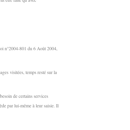
 loi n°2004-801 du 6 Août 2004,
page
s
visité
es
, temps resté sur la
 besoin de certains services
de par lui-même à leur saisie. Il