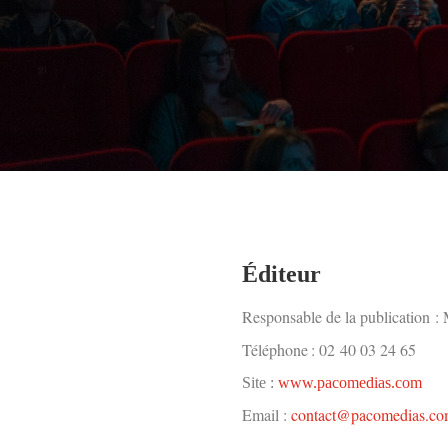
É
diteur
Responsable de la publication :
Téléphone : 02
40 03 24 65
Site :
www.pacomedias.com
Email :
contact@pacomedias.c