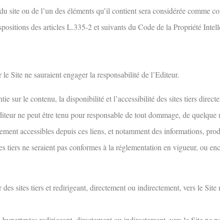
du site ou de l’un des éléments qu’il contient sera considérée comme co
sitions des articles L.335-2 et suivants du Code de la Propriété Intell
r le Site ne sauraient engager la responsabilité de l’Editeur.
ie sur le contenu, la disponibilité et l’accessibilité des sites tiers dire
diteur ne peut être tenu pour responsable de tout dommage, de quelque na
ctement accessibles depuis ces liens, et notamment des informations, prod
es tiers ne seraient pas conformes à la réglementation en vigueur, ou enc
 des sites tiers et redirigeant, directement ou indirectement, vers le Site
s hypertextes redirigeant, directement ou indirectement, vers le Site ne pe